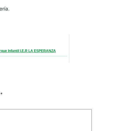
ería.
rque Infantil I.E.R LA ESPERANZA
n
*