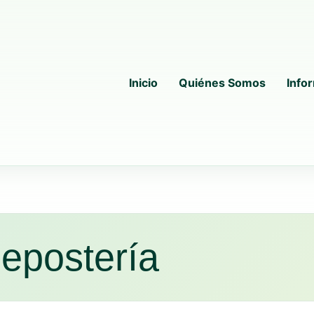
Inicio
Quiénes Somos
Info
epostería