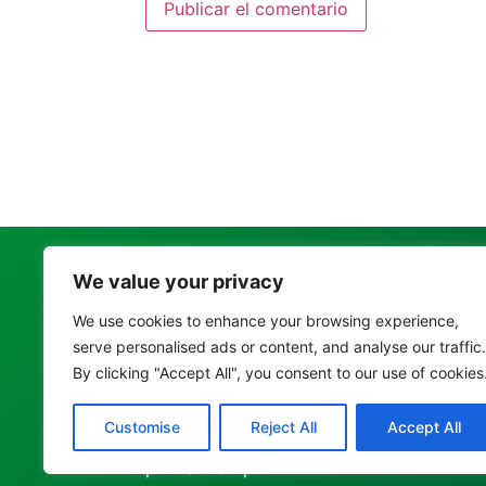
Contáctenos
We value your privacy
We use cookies to enhance your browsing experience,
Dirección:
Crr 101 #73 A-09 EDS La Navar
serve personalised ads or content, and analyse our traffic.
Celular:
314 762 3519
By clicking "Accept All", you consent to our use of cookies
Correo electrónico:
asistente@corbana
Customise
Reject All
Accept All
Horario de atención:
lunes a viernes de 7
p.m. a 5:30 p.m.